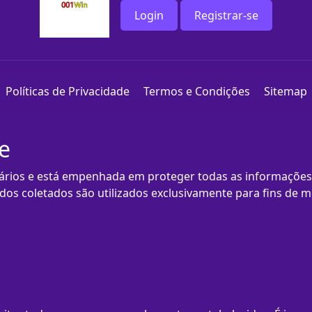
Login
Registrar-se
Políticas de Privacidade
Termos e Condições
Sitemap
de
uários e está empenhada em proteger todas as informações
os coletados são utilizados exclusivamente para fins de m