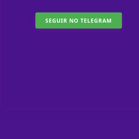
SEGUIR NO TELEGRAM