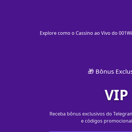
Explore como o Cassino ao Vivo do 001Wi
🎁 Bônus Exclu
VIP
Receba bônus exclusivos do Telegra
e códigos promocionai