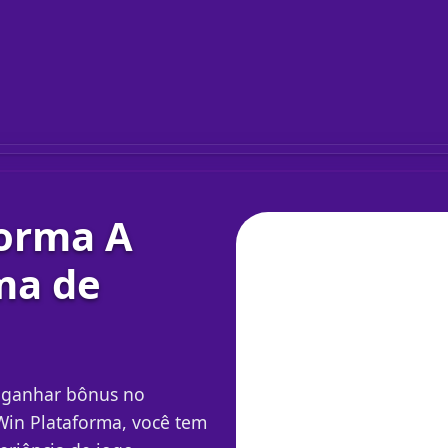
forma A
ma de
a ganhar bônus no
Win Plataforma, você tem