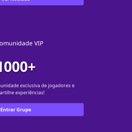
Comunidade VIP
1000+
unidade exclusiva de jogadores e
rtilhe experiências!
Entrar Grupo