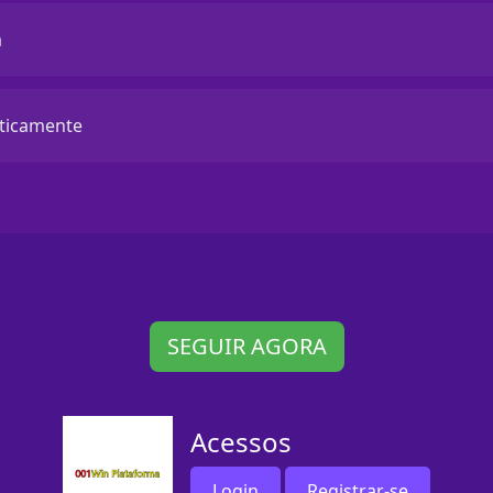
a
aticamente
SEGUIR AGORA
Acessos
Login
Registrar-se