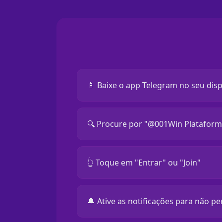
📱 Baixe o app Telegram no seu disp
🔍 Procure por "@001Win Plataforma
👆 Toque em "Entrar" ou "Join"
🔔 Ative as notificações para não p