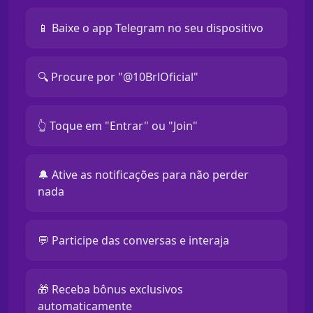
📱 Baixe o app Telegram no seu dispositivo
🔍 Procure por "@10BrlOficial"
👆 Toque em "Entrar" ou "Join"
🔔 Ative as notificações para não perder
nada
💬 Participe das conversas e interaja
🎁 Receba bônus exclusivos
automaticamente