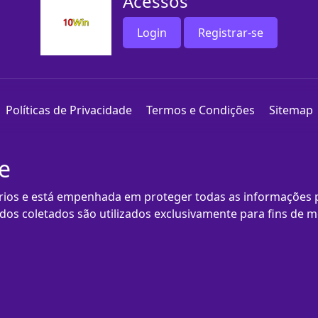
Acessos
Login
Registrar-se
Políticas de Privacidade
Termos e Condições
Sitemap
de
ários e está empenhada em proteger todas as informações 
os coletados são utilizados exclusivamente para fins de m