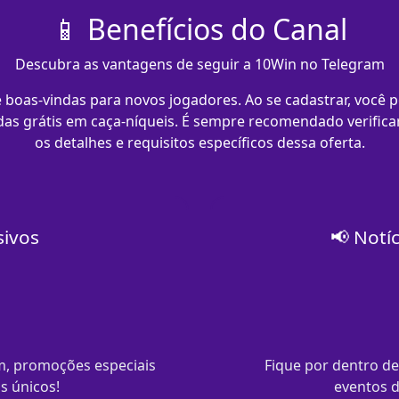
📱 Benefícios do Canal
Descubra as vantagens de seguir a 10Win no Telegram
 boas-vindas para novos jogadores. Ao se cadastrar, você 
das grátis em caça-níqueis. É sempre recomendado verifica
os detalhes e requisitos específicos dessa oferta.
sivos
📢 Notí
m, promoções especiais
Fique por dentro d
s únicos!
eventos d