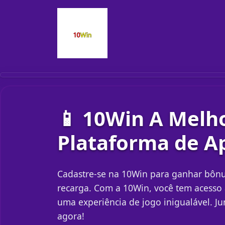
📱 10Win A Melh
Plataforma de A
Cadastre-se na 10Win para ganhar bônu
recarga. Com a 10Win, você tem acesso 
uma experiência de jogo inigualável. J
agora!