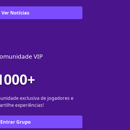
Ver Notícias
Comunidade VIP
1000+
unidade exclusiva de jogadores e
rtilhe experiências!
Entrar Grupo