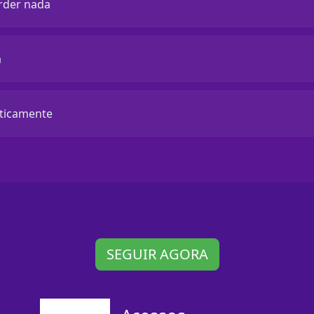
erder nada
a
aticamente
SEGUIR AGORA