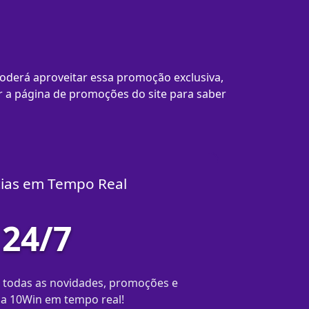
poderá aproveitar essa promoção exclusiva,
r a página de promoções do site para saber
cias em Tempo Real
24/7
e todas as novidades, promoções e
a 10Win em tempo real!