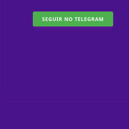
SEGUIR NO TELEGRAM