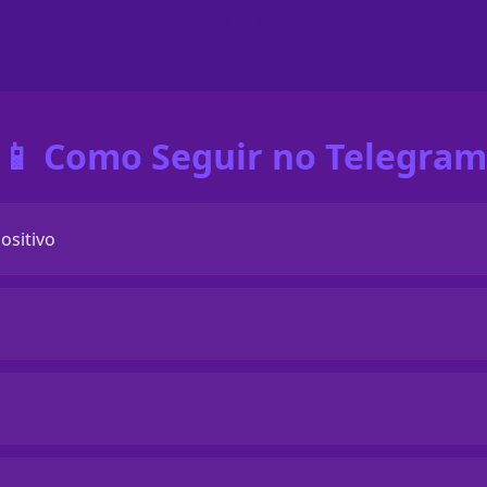
📱 Como Seguir no Telegram
ositivo