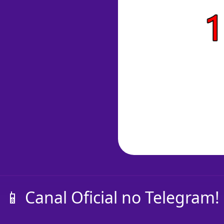
📱 Canal Oficial no Telegram!