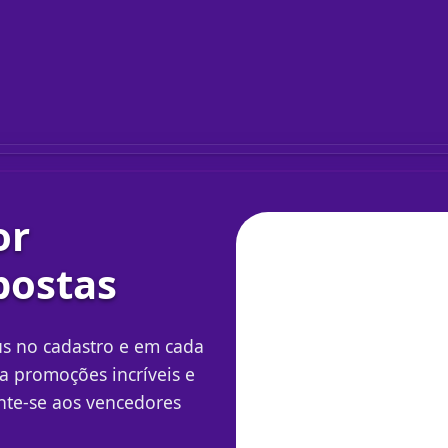
or
postas
s no cadastro e em cada
a promoções incríveis e
unte-se aos vencedores