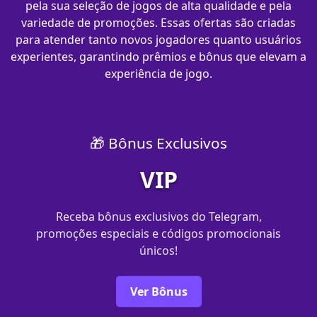
pela sua seleção de jogos de alta qualidade e pela
variedade de promoções. Essas ofertas são criadas
para atender tanto novos jogadores quanto usuários
experientes, garantindo prêmios e bônus que elevam a
experiência de jogo.
🎁 Bônus Exclusivos
VIP
Receba bônus exclusivos do Telegram,
promoções especiais e códigos promocionais
únicos!
Ver Bônus