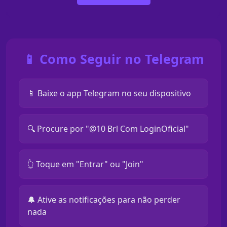
📱 Como Seguir no Telegram
📱 Baixe o app Telegram no seu dispositivo
🔍 Procure por "@10 Brl Com LoginOficial"
👆 Toque em "Entrar" ou "Join"
🔔 Ative as notificações para não perder
nada