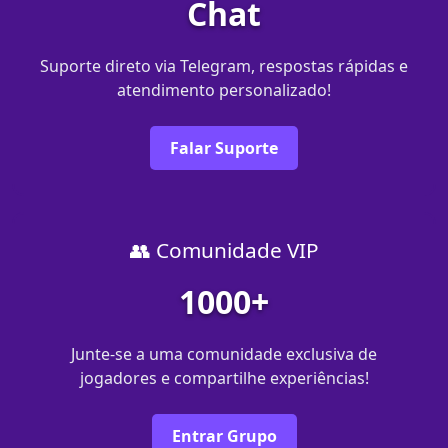
Chat
Suporte direto via Telegram, respostas rápidas e
atendimento personalizado!
Falar Suporte
👥 Comunidade VIP
1000+
Junte-se a uma comunidade exclusiva de
jogadores e compartilhe experiências!
Entrar Grupo