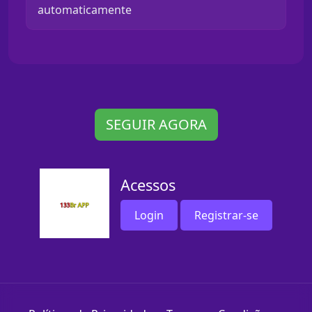
automaticamente
SEGUIR AGORA
Acessos
Login
Registrar-se