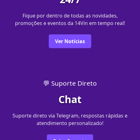
Fique por dentro de todas as novidades,
promoções e eventos da 14Vin em tempo real!
Ver Notícias
💬 Suporte Direto
Chat
Suporte direto via Telegram, respostas rápidas e
atendimento personalizado!