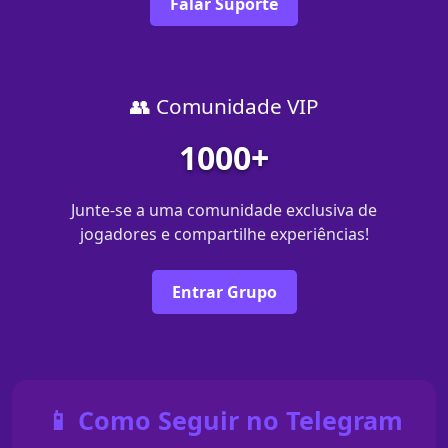
Falar Suporte
👥 Comunidade VIP
1000+
Junte-se a uma comunidade exclusiva de
jogadores e compartilhe experiências!
Entrar Grupo
📱 Como Seguir no Telegram