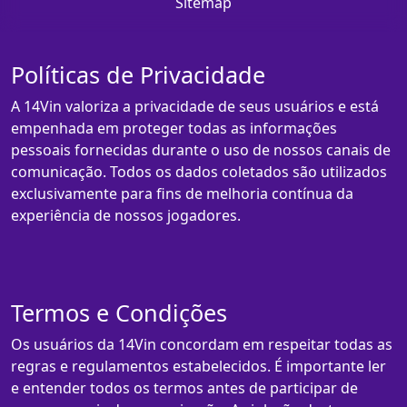
Sitemap
Políticas de Privacidade
A 14Vin valoriza a privacidade de seus usuários e está
empenhada em proteger todas as informações
pessoais fornecidas durante o uso de nossos canais de
comunicação. Todos os dados coletados são utilizados
exclusivamente para fins de melhoria contínua da
experiência de nossos jogadores.
Termos e Condições
Os usuários da 14Vin concordam em respeitar todas as
regras e regulamentos estabelecidos. É importante ler
e entender todos os termos antes de participar de