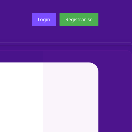
Login
Registrar-se