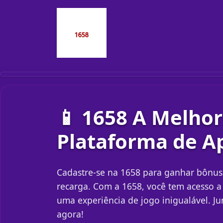
📱 1658 A Melhor
Plataforma de A
Cadastre-se na 1658 para ganhar bônus
recarga. Com a 1658, você tem acesso a
uma experiência de jogo inigualável. J
agora!