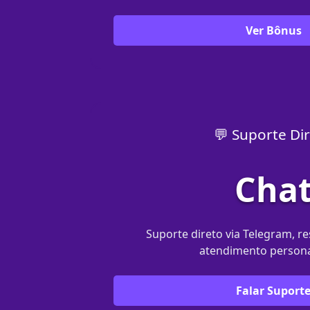
Ver Bônus
💬 Suporte Di
Cha
Suporte direto via Telegram, r
atendimento persona
Falar Suport