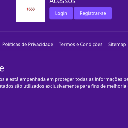
Acessos
Login
Registrar-se
Políticas de Privacidade
Termos e Condições
Sitemap
de
rios e está empenhada em proteger todas as informações p
tados são utilizados exclusivamente para fins de melhoria