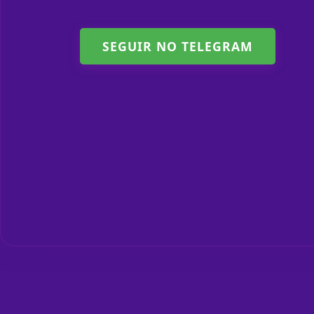
SEGUIR NO TELEGRAM