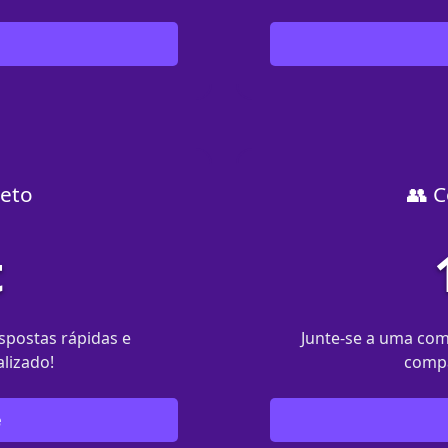
reto
👥 
t
espostas rápidas e
Junte-se a uma com
lizado!
compa
e