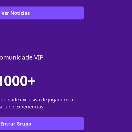
Ver Notícias
Comunidade VIP
1000+
unidade exclusiva de jogadores e
rtilhe experiências!
Entrar Grupo