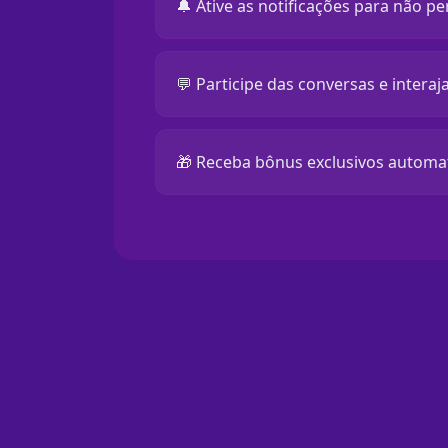
🔔 Ative as notificações para não p
💬 Participe das conversas e interaj
🎁 Receba bônus exclusivos autom