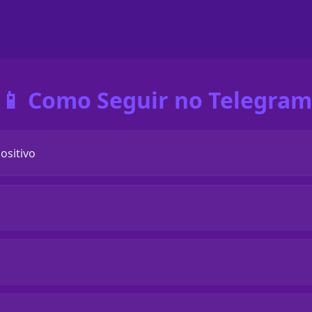
📱 Como Seguir no Telegram
ositivo