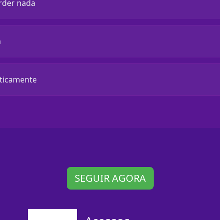
erder nada
a
aticamente
SEGUIR AGORA