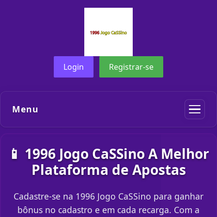
Login
Registrar-se
Menu
📱 1996 Jogo CaSSino A Melhor
Plataforma de Apostas
Cadastre-se na 1996 Jogo CaSSino para ganhar
bônus no cadastro e em cada recarga. Com a