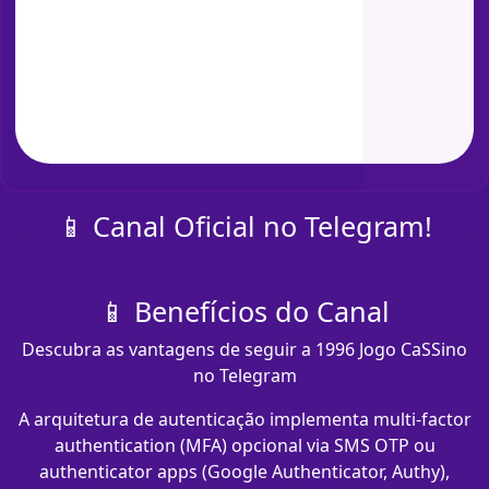
📱 Canal Oficial no Telegram!
📱 Benefícios do Canal
Descubra as vantagens de seguir a 1996 Jogo CaSSino
no Telegram
A arquitetura de autenticação implementa multi-factor
authentication (MFA) opcional via SMS OTP ou
authenticator apps (Google Authenticator, Authy),