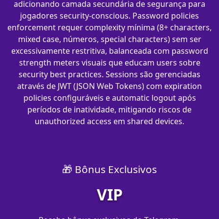
adicionando camada secundária de segurança para
jogadores security-conscious. Password policies
enforcement requer complexity mínima (8+ characters,
mixed case, números, special characters) sem ser
excessivamente restritiva, balanceada com password
strength meters visuais que educam users sobre
security best practices. Sessions são gerenciadas
através de JWT (JSON Web Tokens) com expiration
policies configuráveis e automatic logout após
períodos de inatividade, mitigando riscos de
unauthorized access em shared devices.
🎁 Bônus Exclusivos
VIP