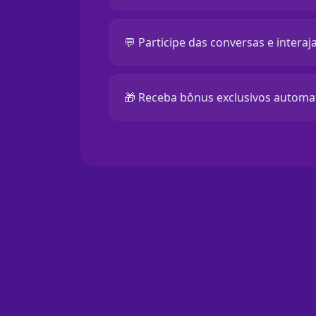
💬 Participe das conversas e interaj
🎁 Receba bônus exclusivos autom