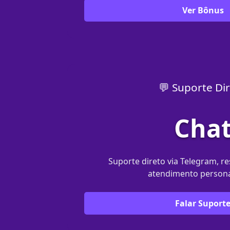
Ver Bônus
💬 Suporte Di
Cha
Suporte direto via Telegram, r
atendimento persona
Falar Suport