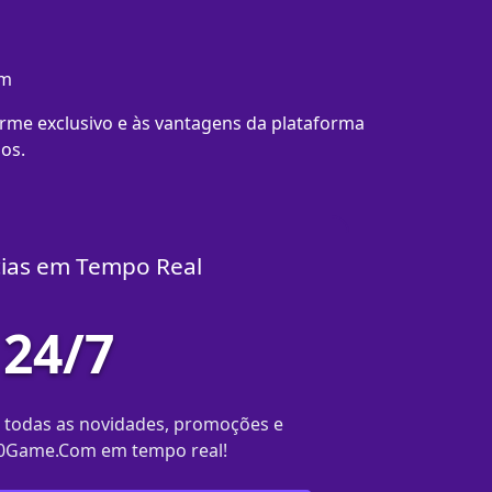
am
me exclusivo e às vantagens da plataforma
os.
cias em Tempo Real
24/7
e todas as novidades, promoções e
20Game.Com em tempo real!