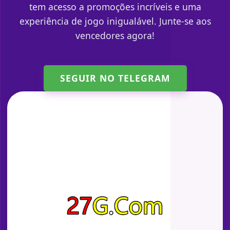
tem acesso a promoções incríveis e uma
experiência de jogo inigualável. Junte-se aos
vencedores agora!
SEGUIR NO TELEGRAM