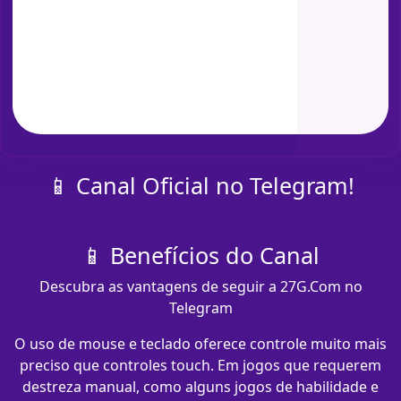
📱 Canal Oficial no Telegram!
📱 Benefícios do Canal
Descubra as vantagens de seguir a 27G.Com no
Telegram
O uso de mouse e teclado oferece controle muito mais
preciso que controles touch. Em jogos que requerem
destreza manual, como alguns jogos de habilidade e