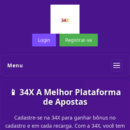
Login
Registrar-se
Menu
📱 34X A Melhor Plataforma
de Apostas
Cadastre-se na 34X para ganhar bônus no
cadastro e em cada recarga. Com a 34X, você tem