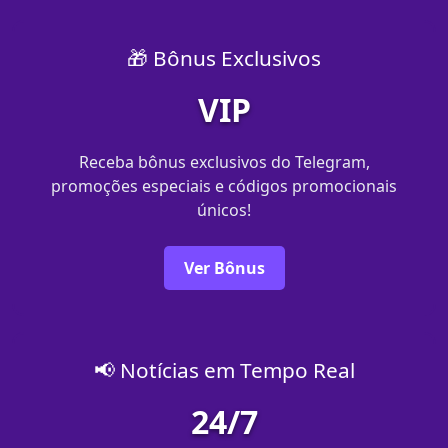
🎁 Bônus Exclusivos
VIP
Receba bônus exclusivos do Telegram,
promoções especiais e códigos promocionais
únicos!
Ver Bônus
📢 Notícias em Tempo Real
24/7