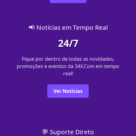
📢 Notícias em Tempo Real
24/7
Fique por dentro de todas as novidades,
promoções e eventos da 34X.Com em tempo
real!
Ver Notícias
💬 Suporte Direto