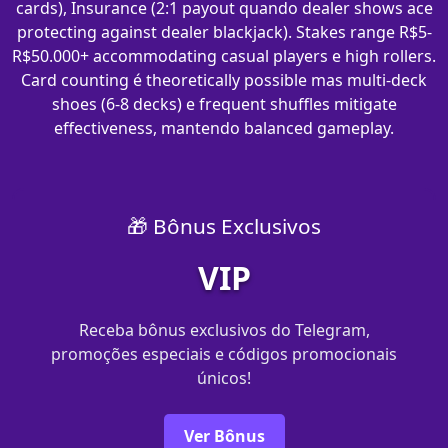
cards), Insurance (2:1 payout quando dealer shows ace
protecting against dealer blackjack). Stakes range R$5-
R$50.000+ accommodating casual players e high rollers.
Card counting é theoretically possible mas multi-deck
shoes (6-8 decks) e frequent shuffles mitigate
effectiveness, mantendo balanced gameplay.
🎁 Bônus Exclusivos
VIP
Receba bônus exclusivos do Telegram,
promoções especiais e códigos promocionais
únicos!
Ver Bônus