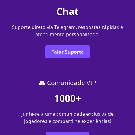
Chat
Suporte direto via Telegram, respostas rápidas e
atendimento personalizado!
Falar Suporte
👥 Comunidade VIP
1000+
Junte-se a uma comunidade exclusiva de
jogadores e compartilhe experiências!