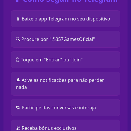
📱 Baixe o app Telegram no seu dispositivo
🔍 Procure por "@357GamesOficial"
👆 Toque em "Entrar" ou "Join"
🔔 Ative as notificações para não perder
nada
💬 Participe das conversas e interaja
🎁 Receba bônus exclusivos