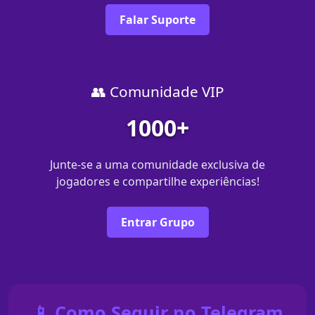
Falar Suporte
👥 Comunidade VIP
1000+
Junte-se a uma comunidade exclusiva de
jogadores e compartilhe experiências!
Entrar Grupo
📱 Como Seguir no Telegram