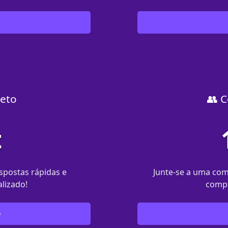
reto
👥 
t
espostas rápidas e
Junte-se a uma com
lizado!
compa
e