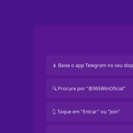
📱 Baixe o app Telegram no seu disp
🔍 Procure por "@365WinOficial"
👆 Toque em "Entrar" ou "Join"