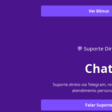
Ver Bônus
💬 Suporte Di
Cha
Suporte direto via Telegram, r
atendimento persona
Falar Suport