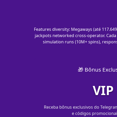
Features diversity: Megaways (até 117.649
jackpots networked cross-operator. Cada g
simulation runs (10M+ spins), respon
🎁 Bônus Exclu
VIP
Receba bônus exclusivos do Telegra
e códigos promocionai