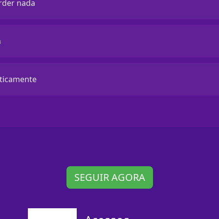
erder nada
a
aticamente
SEGUIR AGORA