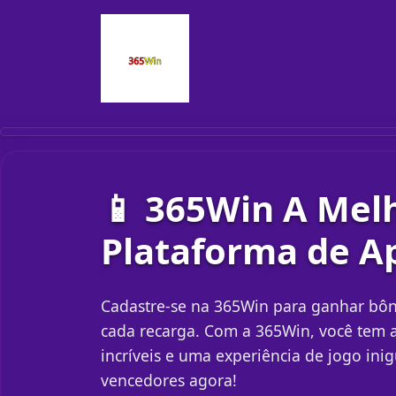
📱 365Win A Mel
Plataforma de A
Cadastre-se na 365Win para ganhar bôn
cada recarga. Com a 365Win, você tem 
incríveis e uma experiência de jogo inig
vencedores agora!