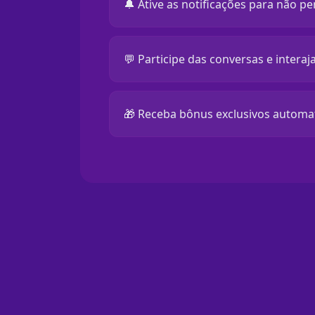
🔔 Ative as notificações para não p
💬 Participe das conversas e interaj
🎁 Receba bônus exclusivos autom