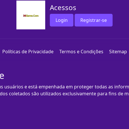
Acessos
Login
Registrar-se
Políticas de Privacidade
Termos e Condições
Sitemap
de
us usuários e está empenhada em proteger todas as inform
os coletados são utilizados exclusivamente para fins de m