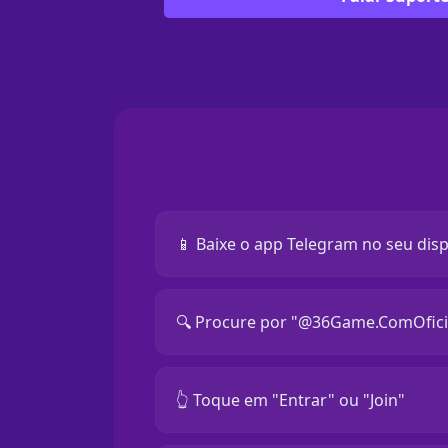
📱 Baixe o app Telegram no seu disp
🔍 Procure por "@36Game.ComOfici
👆 Toque em "Entrar" ou "Join"