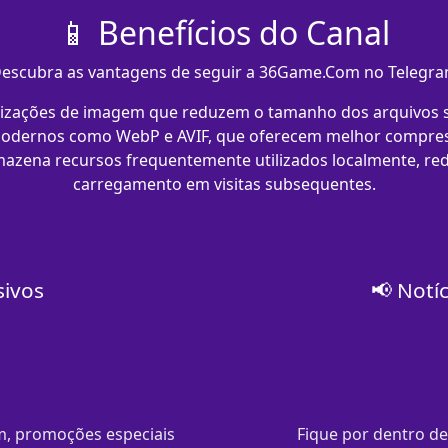
📱 Benefícios do Canal
escubra as vantagens de seguir a 36Game.Com no Telegr
mizações de imagem que reduzem o tamanho dos arquivos s
modernos como WebP e AVIF, que oferecem melhor compress
mazena recursos frequentemente utilizados localmente, re
carregamento em visitas subsequentes.
sivos
📢 Notí
m, promoções especiais
Fique por dentro d