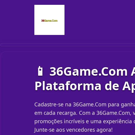
📱 36Game.Com 
Plataforma de A
Cadastre-se na 36Game.Com para ganha
em cada recarga. Com a 36Game.Com, v
promoções incríveis e uma experiência d
Junte-se aos vencedores agora!