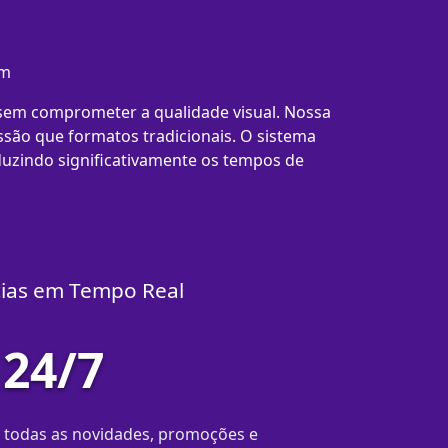
am
em comprometer a qualidade visual. Nossa
ão que formatos tradicionais. O sistema
duzindo significativamente os tempos de
cias em Tempo Real
24/7
e todas as novidades, promoções e