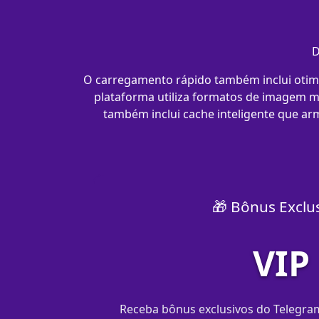
D
O carregamento rápido também inclui oti
plataforma utiliza formatos de imagem 
também inclui cache inteligente que ar
🎁 Bônus Exclu
VIP
Receba bônus exclusivos do Telegra