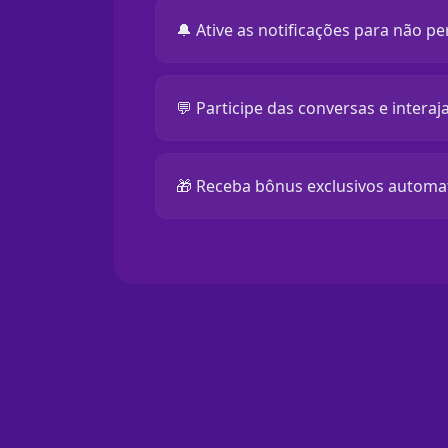
🔔 Ative as notificações para não p
💬 Participe das conversas e interaj
🎁 Receba bônus exclusivos autom