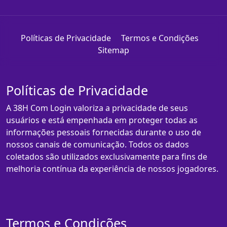
Políticas de Privacidade
Termos e Condições
Sitemap
Políticas de Privacidade
A 38H Com Login valoriza a privacidade de seus
usuários e está empenhada em proteger todas as
informações pessoais fornecidas durante o uso de
nossos canais de comunicação. Todos os dados
coletados são utilizados exclusivamente para fins de
melhoria contínua da experiência de nossos jogadores.
Termos e Condições