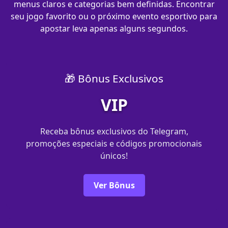
menus claros e categorias bem definidas. Encontrar
seu jogo favorito ou o próximo evento esportivo para
apostar leva apenas alguns segundos.
🎁 Bônus Exclusivos
VIP
Receba bônus exclusivos do Telegram,
promoções especiais e códigos promocionais
únicos!
Ver Bônus