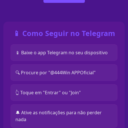
📱 Como Seguir no Telegram
📱 Baixe o app Telegram no seu dispositivo
🔍 Procure por "@444Win APPOficial"
👆 Toque em "Entrar" ou "Join"
🔔 Ative as notificações para não perder
nada