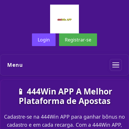
Login
Registrar-se
Menu
📱 444Win APP A Melhor
Plataforma de Apostas
Cadastre-se na 444Win APP para ganhar bônus no
cadastro e em cada recarga. Com a 444Win APP,