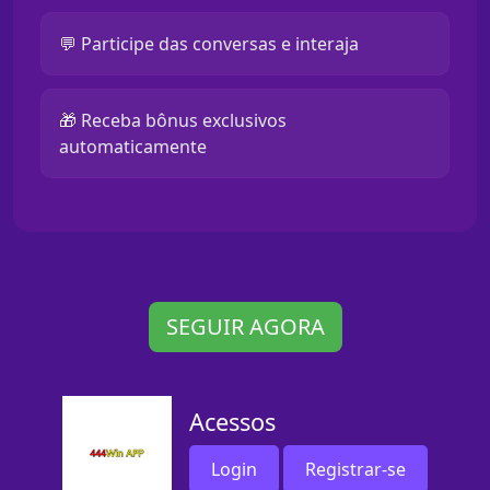
💬 Participe das conversas e interaja
🎁 Receba bônus exclusivos
automaticamente
SEGUIR AGORA
Acessos
Login
Registrar-se