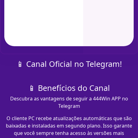
📱 Canal Oficial no Telegram!
📱 Benefícios do Canal
Descubra as vantagens de seguir a 444Win APP no
Telegram
O cliente PC recebe atualizações automáticas que são
baixadas e instaladas em segundo plano. Isso garante
que você sempre tenha acesso às versões mais