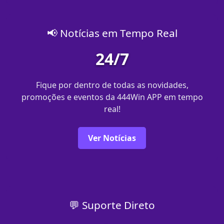
📢 Notícias em Tempo Real
24/7
Fique por dentro de todas as novidades,
promoções e eventos da 444Win APP em tempo
real!
Ver Notícias
💬 Suporte Direto