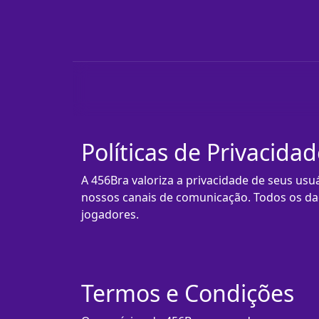
Políticas de Privacida
A 456Bra valoriza a privacidade de seus us
nossos canais de comunicação. Todos os dad
jogadores.
Termos e Condições