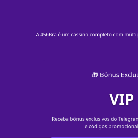
A 456Bra é um cassino completo com múltipl
🎁 Bônus Exclu
VIP
Receba bônus exclusivos do Telegra
e códigos promocionai