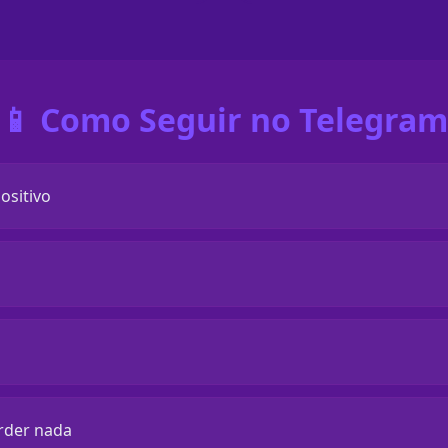
📱 Como Seguir no Telegram
ositivo
erder nada