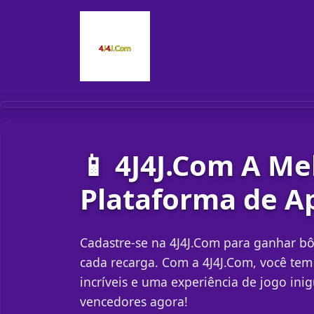
📱 4J4J.Com A Me
Plataforma de A
Cadastre-se na 4J4J.Com para ganhar b
cada recarga. Com a 4J4J.Com, você te
incríveis e uma experiência de jogo inig
vencedores agora!