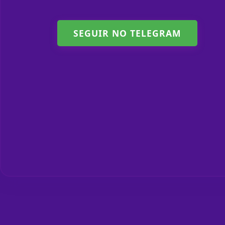
SEGUIR NO TELEGRAM