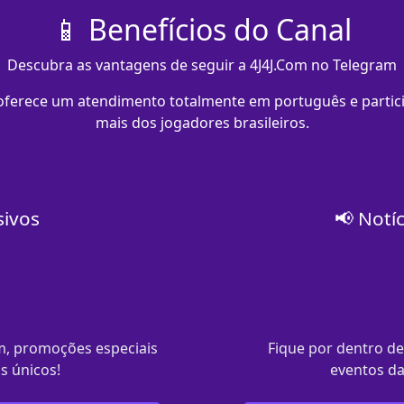
📱 Benefícios do Canal
Descubra as vantagens de seguir a 4J4J.Com no Telegram
​ oferece um atendimento totalmente em português e partic
mais dos jogadores brasileiros.
sivos
📢 Notí
m, promoções especiais
Fique por dentro d
s únicos!
eventos da