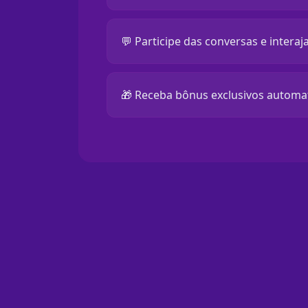
💬 Participe das conversas e interaj
🎁 Receba bônus exclusivos autom