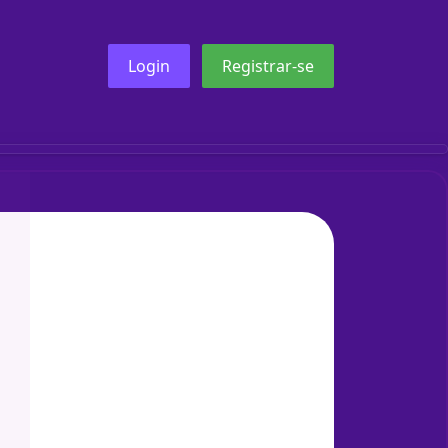
Login
Registrar-se