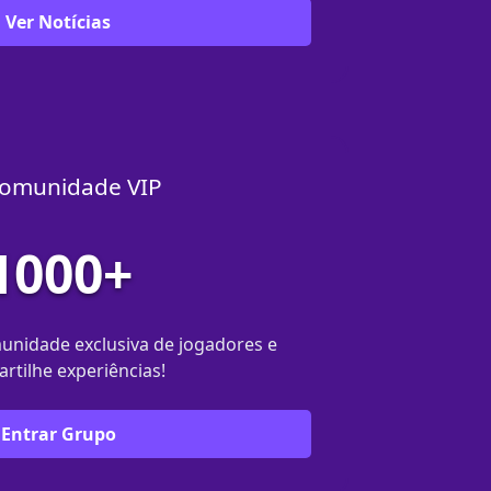
Ver Notícias
Comunidade VIP
1000+
unidade exclusiva de jogadores e
rtilhe experiências!
Entrar Grupo