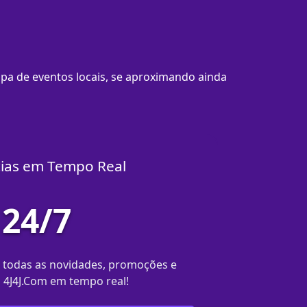
ipa de eventos locais, se aproximando ainda
cias em Tempo Real
24/7
e todas as novidades, promoções e
 4J4J.Com em tempo real!