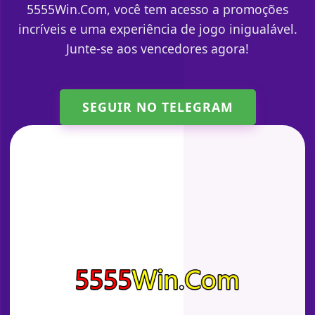
5555Win.Com, você tem acesso a promoções
incríveis e uma experiência de jogo inigualável.
Junte-se aos vencedores agora!
SEGUIR NO TELEGRAM