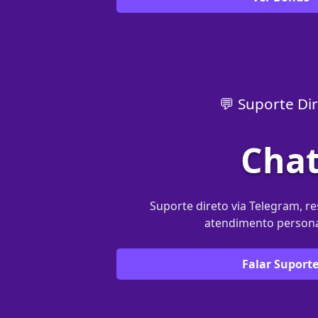
💬 Suporte Di
Cha
Suporte direto via Telegram, r
atendimento persona
Falar Suport