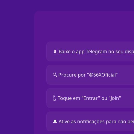
📱 Baixe o app Telegram no seu disp
🔍 Procure por "@56XOficial"
👆 Toque em "Entrar" ou "Join"
🔔 Ative as notificações para não p