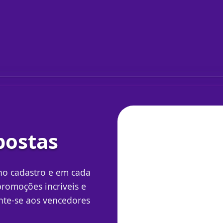
postas
no cadastro e em cada
promoções incríveis e
unte-se aos vencedores