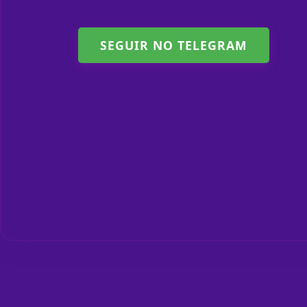
SEGUIR NO TELEGRAM