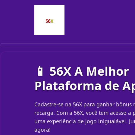
📱 56X A Melhor
Plataforma de A
Cadastre-se na 56X para ganhar bônus 
recarga. Com a 56X, você tem acesso a 
uma experiência de jogo inigualável. J
agora!