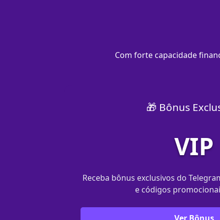
Com forte capacidade financ
🎁 Bônus Exclu
VIP
Receba bônus exclusivos do Telegra
e códigos promocionai
Ver Bônus