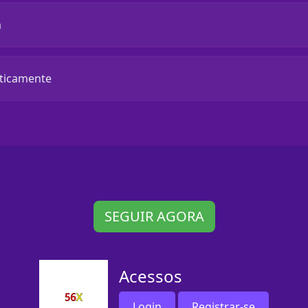
a
aticamente
SEGUIR AGORA
Acessos
Login
Registrar-se