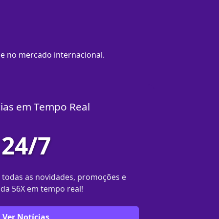
 e no mercado internacional.
cias em Tempo Real
24/7
e todas as novidades, promoções e
 da 56X em tempo real!
Ver Notícias