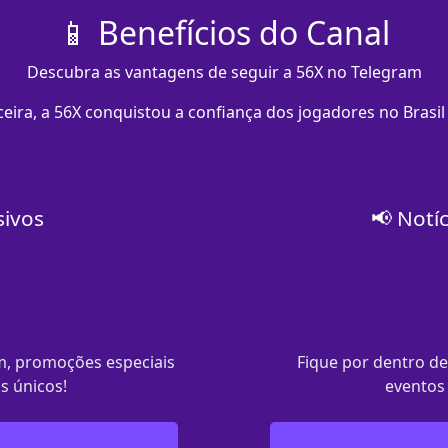
📱 Benefícios do Canal
Descubra as vantagens de seguir a 56X no Telegram
eira, a 56X conquistou a confiança dos jogadores no Brasil
sivos
📢 Notí
m, promoções especiais
Fique por dentro d
s únicos!
eventos