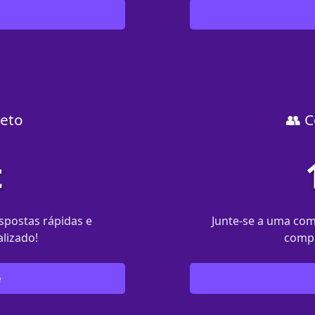
reto
👥 
t
espostas rápidas e
Junte-se a uma com
lizado!
compa
e