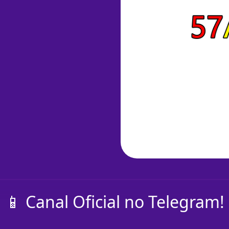
📱 Canal Oficial no Telegram!