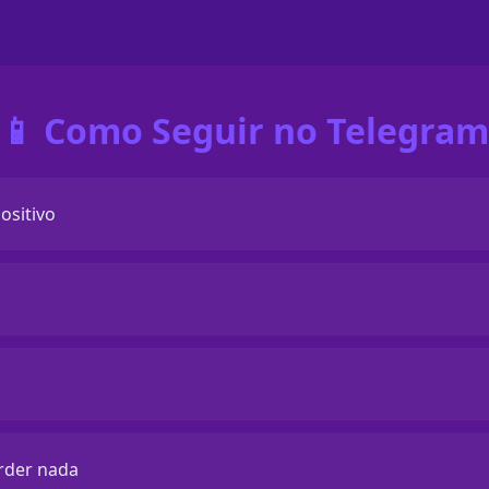
📱 Como Seguir no Telegram
ositivo
erder nada