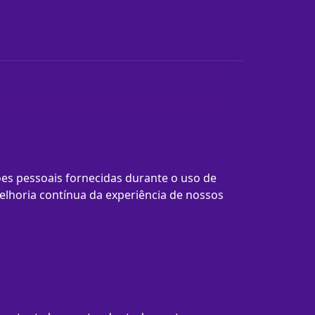
es pessoais fornecidas durante o uso de
elhoria contínua da experiência de nossos