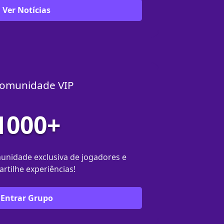
Ver Notícias
Comunidade VIP
1000+
unidade exclusiva de jogadores e
rtilhe experiências!
Entrar Grupo