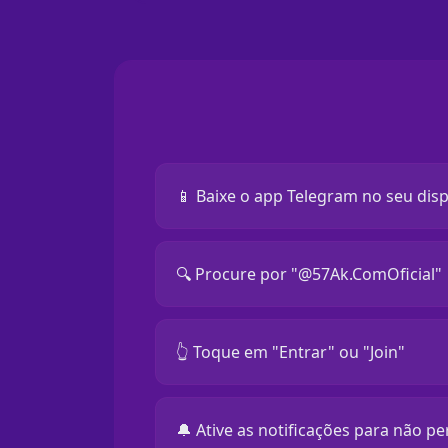
📱 Baixe o app Telegram no seu disp
🔍 Procure por "@57Ak.ComOficial"
👆 Toque em "Entrar" ou "Join"
🔔 Ative as notificações para não p