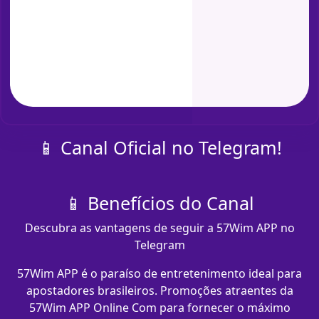
📱 Canal Oficial no Telegram!
📱 Benefícios do Canal
Descubra as vantagens de seguir a 57Wim APP no
Telegram
57Wim APP é o paraíso de entretenimento ideal para
apostadores brasileiros. Promoções atraentes da
57Wim APP Online Com para fornecer o máximo