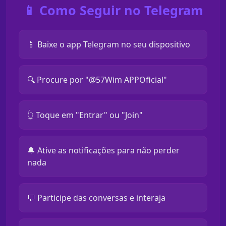
📱 Como Seguir no Telegram
📱 Baixe o app Telegram no seu dispositivo
🔍 Procure por "@57Wim APPOficial"
👆 Toque em "Entrar" ou "Join"
🔔 Ative as notificações para não perder
nada
💬 Participe das conversas e interaja