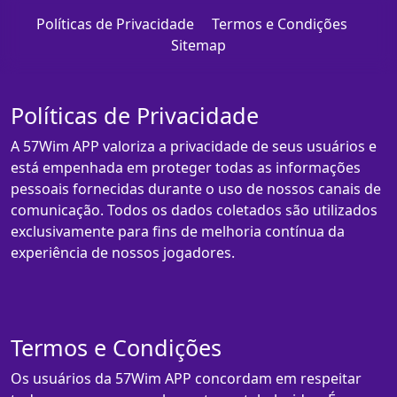
Políticas de Privacidade
Termos e Condições
Sitemap
Políticas de Privacidade
A 57Wim APP valoriza a privacidade de seus usuários e
está empenhada em proteger todas as informações
pessoais fornecidas durante o uso de nossos canais de
comunicação. Todos os dados coletados são utilizados
exclusivamente para fins de melhoria contínua da
experiência de nossos jogadores.
Termos e Condições
Os usuários da 57Wim APP concordam em respeitar