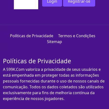
Login
Registrar-se
Políticas de Privacidade
Termos e Condições
Sitemap
Políticas de Privacidade
A 599K.Com valoriza a privacidade de seus usuários e
está empenhada em proteger todas as informações
pessoais fornecidas durante o uso de nossos canais de
comunicação. Todos os dados coletados são utilizados
exclusivamente para fins de melhoria contínua da
experiência de nossos jogadores.