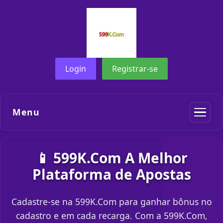
Login
Registrar-se
Menu
📱 599K.Com A Melhor
Plataforma de Apostas
Cadastre-se na 599K.Com para ganhar bônus no
cadastro e em cada recarga. Com a 599K.Com,