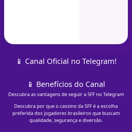
📱 Canal Oficial no Telegram!
📱 Benefícios do Canal
Descubra as vantagens de seguir a 5FF no Telegram
Descubra por que o cassino da 5FF é a escolha
preferida dos jogadores brasileiros que buscam
qualidade, segurança e diversão.