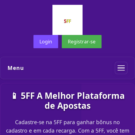
Login
Registrar-se
Menu
📱 5FF A Melhor Plataforma
de Apostas
Cadastre-se na 5FF para ganhar bônus no
cadastro e em cada recarga. Com a 5FF, você tem