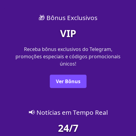
🎁 Bônus Exclusivos
VIP
Receba bônus exclusivos do Telegram,
promoções especiais e códigos promocionais
únicos!
Ver Bônus
📢 Notícias em Tempo Real
24/7