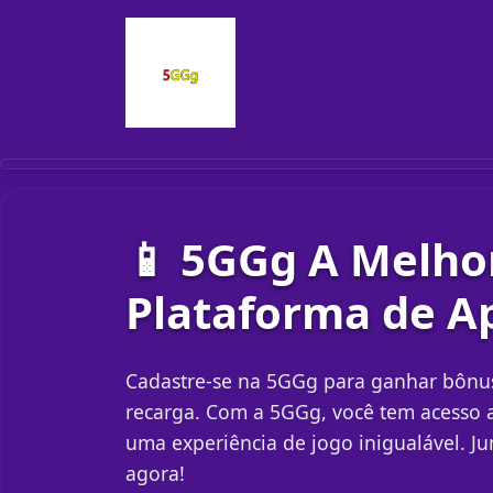
📱 5GGg A Melho
Plataforma de A
Cadastre-se na 5GGg para ganhar bônu
recarga. Com a 5GGg, você tem acesso a
uma experiência de jogo inigualável. J
agora!