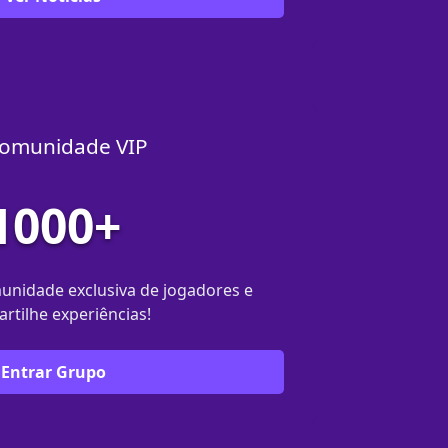
Comunidade VIP
1000+
unidade exclusiva de jogadores e
rtilhe experiências!
Entrar Grupo