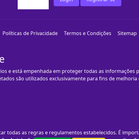
Políticas de Privacidade
Termos e Condições
Sitemap
de
ários e está empenhada em proteger todas as informações p
tados são utilizados exclusivamente para fins de melhoria
r todas as regras e regulamentos estabelecidos. É importa