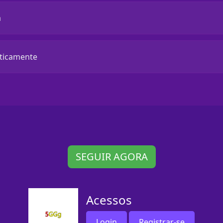
a
aticamente
SEGUIR AGORA
Acessos
Login
Registrar-se