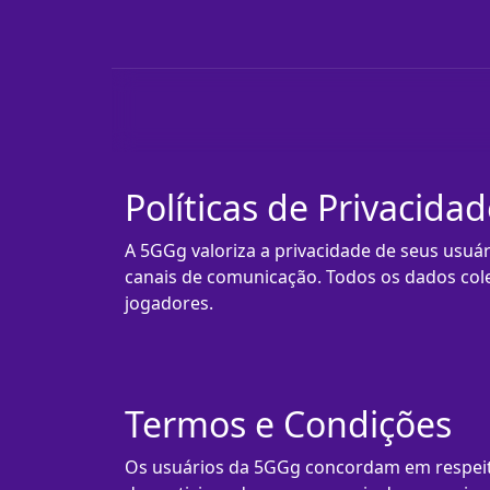
Políticas de Privacida
A 5GGg valoriza a privacidade de seus usu
canais de comunicação. Todos os dados cole
jogadores.
Termos e Condições
Os usuários da 5GGg concordam em respeita