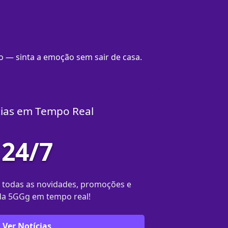
o — sinta a emoção sem sair de casa.
cias em Tempo Real
24/7
e todas as novidades, promoções e
da 5GGg em tempo real!
Ver Notícias