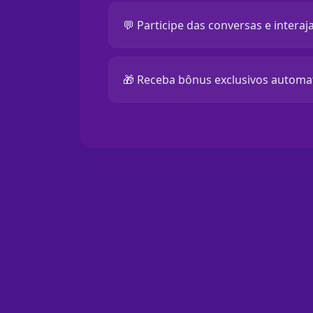
💬 Participe das conversas e interaj
🎁 Receba bônus exclusivos autom