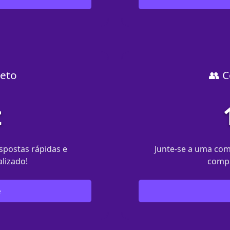
reto
👥 
t
espostas rápidas e
Junte-se a uma com
lizado!
compa
e