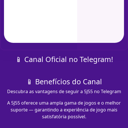
📱 Canal Oficial no Telegram!
📱 Benefícios do Canal
Descubra as vantagens de seguir a 5J55 no Telegram
A 5J55 oferece uma ampla gama de jogos e o melhor
suporte — garantindo a experiência de jogo mais
satisfatória possível.