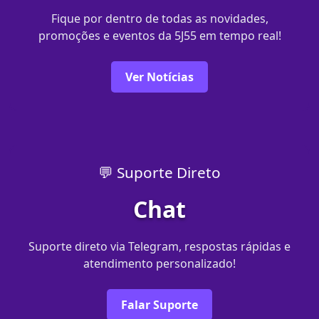
Fique por dentro de todas as novidades,
promoções e eventos da 5J55 em tempo real!
Ver Notícias
💬 Suporte Direto
Chat
Suporte direto via Telegram, respostas rápidas e
atendimento personalizado!
Falar Suporte