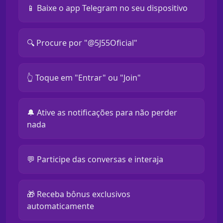
📱 Baixe o app Telegram no seu dispositivo
🔍 Procure por "@5J55Oficial"
👆 Toque em "Entrar" ou "Join"
🔔 Ative as notificações para não perder
nada
💬 Participe das conversas e interaja
🎁 Receba bônus exclusivos
automaticamente