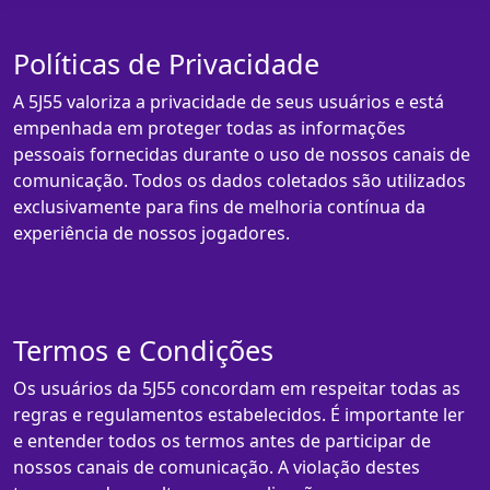
Políticas de Privacidade
A 5J55 valoriza a privacidade de seus usuários e está
empenhada em proteger todas as informações
pessoais fornecidas durante o uso de nossos canais de
comunicação. Todos os dados coletados são utilizados
exclusivamente para fins de melhoria contínua da
experiência de nossos jogadores.
Termos e Condições
Os usuários da 5J55 concordam em respeitar todas as
regras e regulamentos estabelecidos. É importante ler
e entender todos os termos antes de participar de
nossos canais de comunicação. A violação destes