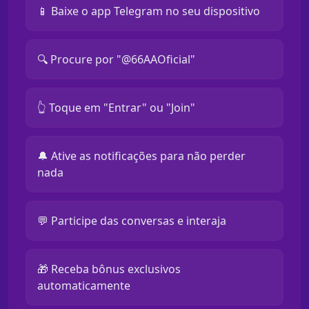
📱 Baixe o app Telegram no seu dispositivo
🔍 Procure por "@66AAOficial"
👆 Toque em "Entrar" ou "Join"
🔔 Ative as notificações para não perder
nada
💬 Participe das conversas e interaja
🎁 Receba bônus exclusivos
automaticamente