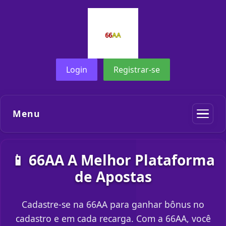
Login
Registrar-se
Menu
📱 66AA A Melhor Plataforma
de Apostas
Cadastre-se na 66AA para ganhar bônus no
cadastro e em cada recarga. Com a 66AA, você