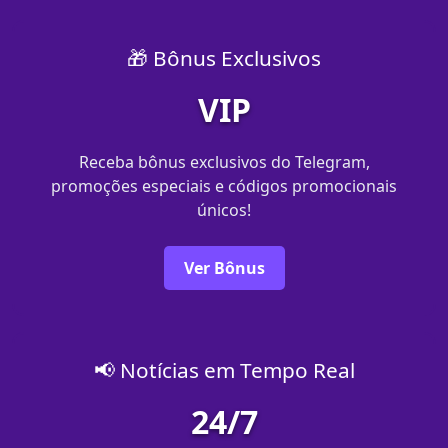
🎁 Bônus Exclusivos
VIP
Receba bônus exclusivos do Telegram,
promoções especiais e códigos promocionais
únicos!
Ver Bônus
📢 Notícias em Tempo Real
24/7