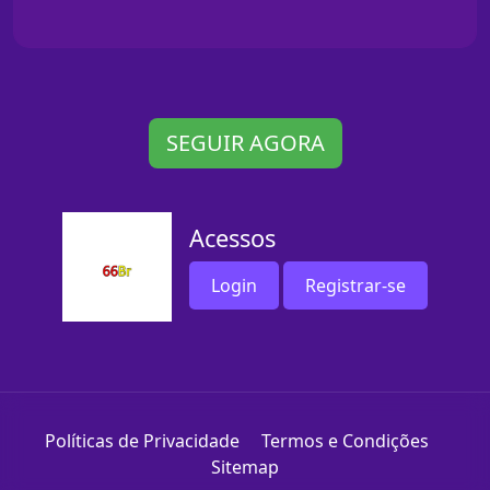
SEGUIR AGORA
Acessos
Login
Registrar-se
Políticas de Privacidade
Termos e Condições
Sitemap