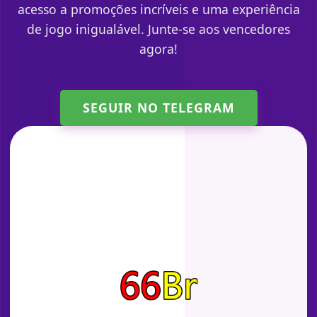
acesso a promoções incríveis e uma experiência
de jogo inigualável. Junte-se aos vencedores
agora!
SEGUIR NO TELEGRAM