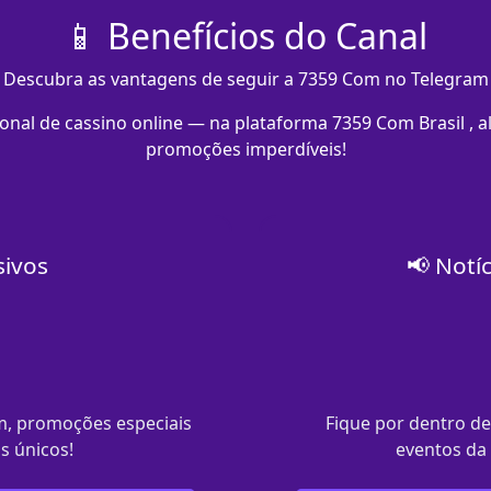
📱 Benefícios do Canal
Descubra as vantagens de seguir a 7359 Com no Telegram
nal de cassino online — na plataforma 7359 Com Brasil , al
promoções imperdíveis!
sivos
📢 Notí
m, promoções especiais
Fique por dentro d
s únicos!
eventos da