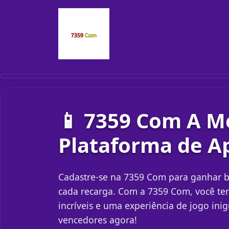
📱 7359 Com A M
Plataforma de A
Cadastre-se na 7359 Com para ganhar 
cada recarga. Com a 7359 Com, você t
incríveis e uma experiência de jogo inig
vencedores agora!