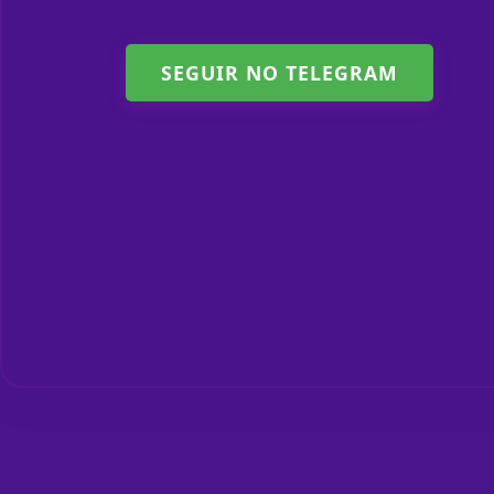
SEGUIR NO TELEGRAM