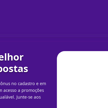
elhor
postas
bônus no cadastro e em
em acesso a promoções
ualável. Junte-se aos