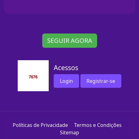
SEGUIR AGORA
Acessos
Login
Registrar-se
Políticas de Privacidade
Termos e Condições
Sitemap