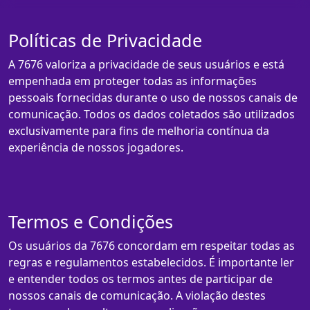
Políticas de Privacidade
A 7676 valoriza a privacidade de seus usuários e está
empenhada em proteger todas as informações
pessoais fornecidas durante o uso de nossos canais de
comunicação. Todos os dados coletados são utilizados
exclusivamente para fins de melhoria contínua da
experiência de nossos jogadores.
Termos e Condições
Os usuários da 7676 concordam em respeitar todas as
regras e regulamentos estabelecidos. É importante ler
e entender todos os termos antes de participar de
nossos canais de comunicação. A violação destes