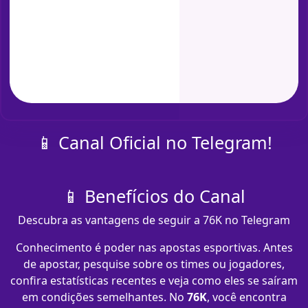
📱 Canal Oficial no Telegram!
📱 Benefícios do Canal
Descubra as vantagens de seguir a 76K no Telegram
Conhecimento é poder nas apostas esportivas. Antes
de apostar, pesquise sobre os times ou jogadores,
confira estatísticas recentes e veja como eles se saíram
em condições semelhantes. No
76K
, você encontra