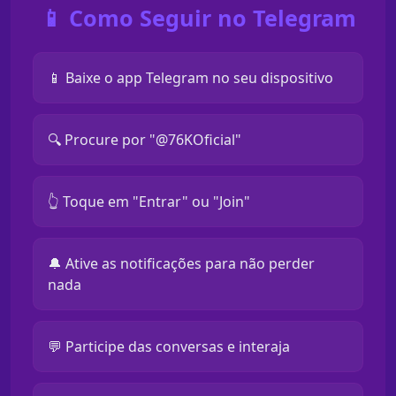
📱 Como Seguir no Telegram
📱 Baixe o app Telegram no seu dispositivo
🔍 Procure por "@76KOficial"
👆 Toque em "Entrar" ou "Join"
🔔 Ative as notificações para não perder
nada
💬 Participe das conversas e interaja