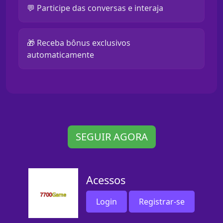
💬 Participe das conversas e interaja
🎁 Receba bônus exclusivos
automaticamente
SEGUIR AGORA
Acessos
Login
Registrar-se