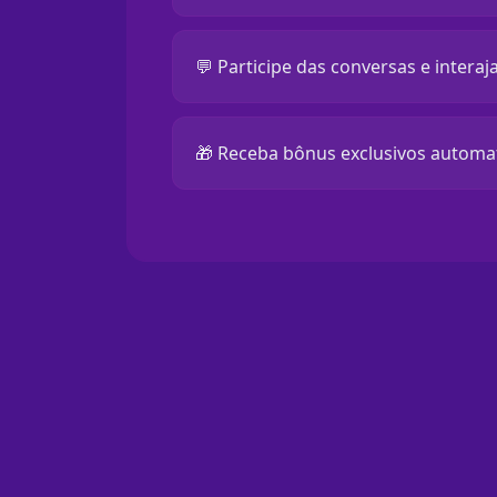
💬 Participe das conversas e interaj
🎁 Receba bônus exclusivos autom