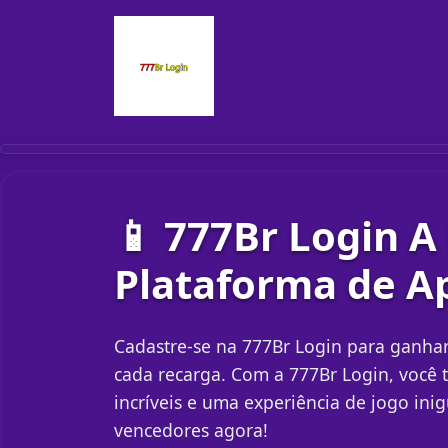
📱 777Br Login A
Plataforma de A
Cadastre-se na 777Br Login para ganha
cada recarga. Com a 777Br Login, você
incríveis e uma experiência de jogo inig
vencedores agora!