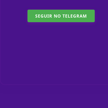
SEGUIR NO TELEGRAM