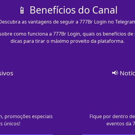
📱 Benefícios do Canal
Descubra as vantagens de seguir a 777Br Login no Telegra
obre como funciona a 777Br Login, quais os benefícios de se
dicas para tirar o máximo proveito da plataforma.
sivos
📢 Notí
m, promoções especiais
Fique por dentro d
s únicos!
eventos da 