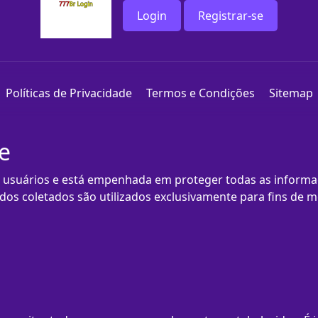
Login
Registrar-se
Políticas de Privacidade
Termos e Condições
Sitemap
de
us usuários e está empenhada em proteger todas as informa
os coletados são utilizados exclusivamente para fins de m