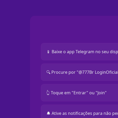
📱 Baixe o app Telegram no seu disp
🔍 Procure por "@777Br LoginOficia
👆 Toque em "Entrar" ou "Join"
🔔 Ative as notificações para não p