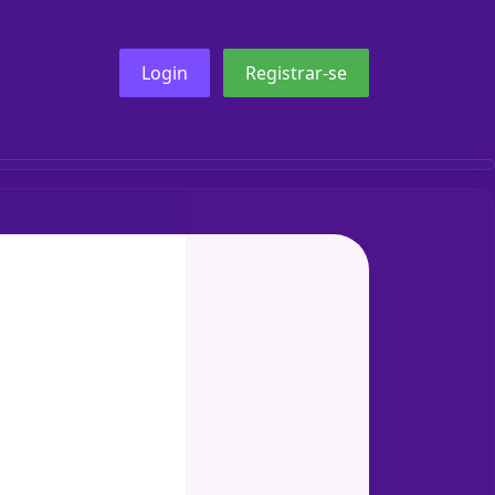
Login
Registrar-se