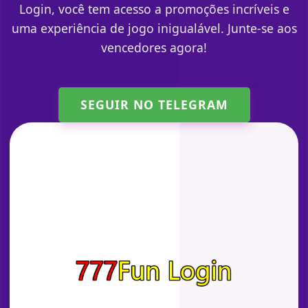
Login, você tem acesso a promoções incríveis e
uma experiência de jogo inigualável. Junte-se aos
vencedores agora!
SEGUIR NO TELEGRAM