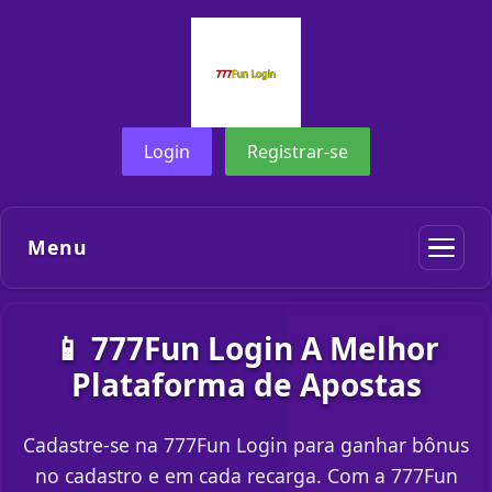
Login
Registrar-se
Menu
📱 777Fun Login A Melhor
Plataforma de Apostas
Cadastre-se na 777Fun Login para ganhar bônus
no cadastro e em cada recarga. Com a 777Fun