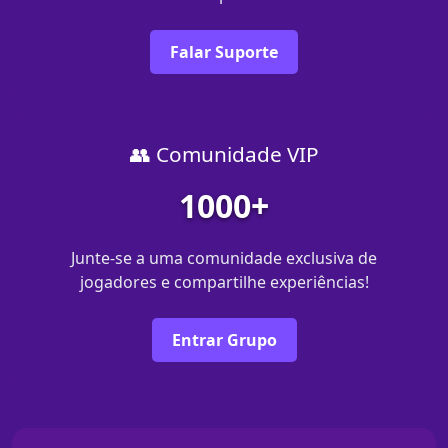
Falar Suporte
👥 Comunidade VIP
1000+
Junte-se a uma comunidade exclusiva de
jogadores e compartilhe experiências!
Entrar Grupo