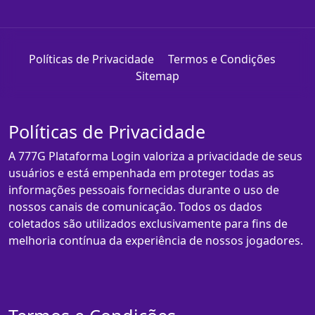
Políticas de Privacidade
Termos e Condições
Sitemap
Políticas de Privacidade
A 777G Plataforma Login valoriza a privacidade de seus
usuários e está empenhada em proteger todas as
informações pessoais fornecidas durante o uso de
nossos canais de comunicação. Todos os dados
coletados são utilizados exclusivamente para fins de
melhoria contínua da experiência de nossos jogadores.