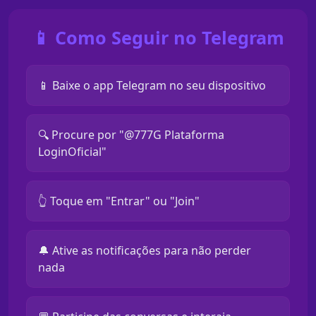
📱 Como Seguir no Telegram
📱 Baixe o app Telegram no seu dispositivo
🔍 Procure por "@777G Plataforma
LoginOficial"
👆 Toque em "Entrar" ou "Join"
🔔 Ative as notificações para não perder
nada