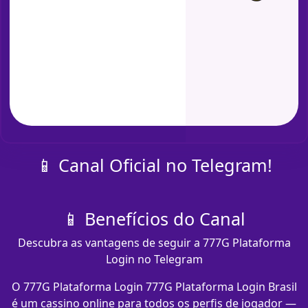
📱 Canal Oficial no Telegram!
📱 Benefícios do Canal
Descubra as vantagens de seguir a 777G Plataforma
Login no Telegram
O 777G Plataforma Login 777G Plataforma Login Brasil
é um cassino online para todos os perfis de jogador —