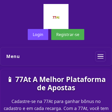
Login
Registrar-se
Menu
📱 77At A Melhor Plataforma
de Apostas
Cadastre-se na 77At para ganhar bônus no
cadastro e em cada recarga. Com a 77At, você tem