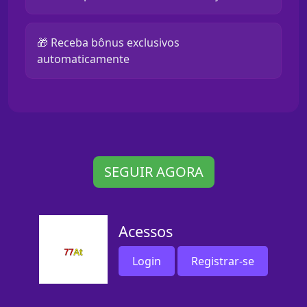
🎁 Receba bônus exclusivos
automaticamente
SEGUIR AGORA
Acessos
Login
Registrar-se