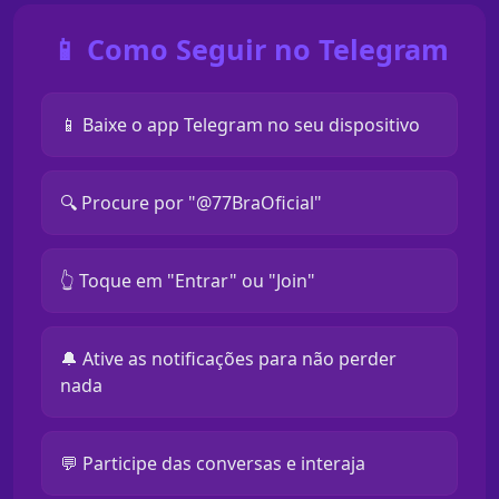
📱 Como Seguir no Telegram
📱 Baixe o app Telegram no seu dispositivo
🔍 Procure por "@77BraOficial"
👆 Toque em "Entrar" ou "Join"
🔔 Ative as notificações para não perder
nada
💬 Participe das conversas e interaja