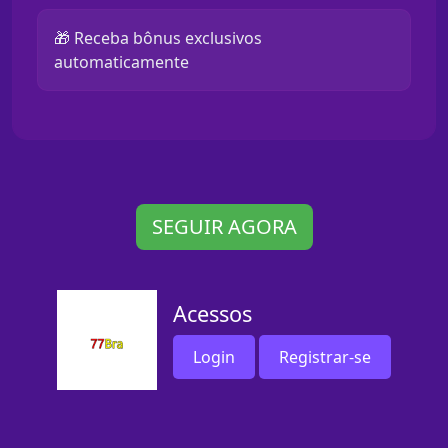
🎁 Receba bônus exclusivos
automaticamente
SEGUIR AGORA
Acessos
Login
Registrar-se