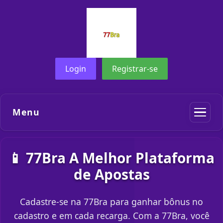
Login
Registrar-se
Menu
📱 77Bra A Melhor Plataforma
de Apostas
Cadastre-se na 77Bra para ganhar bônus no
cadastro e em cada recarga. Com a 77Bra, você