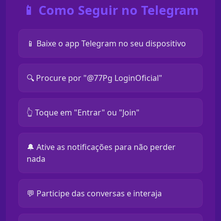
📱 Como Seguir no Telegram
📱 Baixe o app Telegram no seu dispositivo
🔍 Procure por "@77Pg LoginOficial"
👆 Toque em "Entrar" ou "Join"
🔔 Ative as notificações para não perder
nada
💬 Participe das conversas e interaja