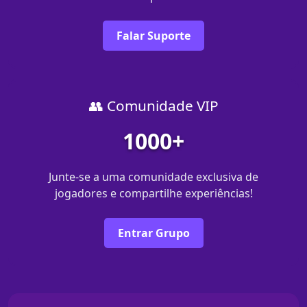
Falar Suporte
👥 Comunidade VIP
1000+
Junte-se a uma comunidade exclusiva de
jogadores e compartilhe experiências!
Entrar Grupo