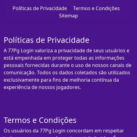
Políticas de Privacidade
Termos e Condições
Sitemap
Políticas de Privacidade
A 77Pg Login valoriza a privacidade de seus usuários e
está empenhada em proteger todas as informações
pessoais fornecidas durante o uso de nossos canais de
comunicação. Todos os dados coletados são utilizados
exclusivamente para fins de melhoria contínua da
experiência de nossos jogadores.
Termos e Condições
Os usuários da 77Pg Login concordam em respeitar