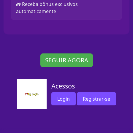
🎁 Receba bônus exclusivos
automaticamente
SEGUIR AGORA
Acessos
Login
Registrar-se