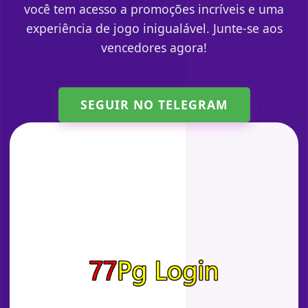
você tem acesso a promoções incríveis e uma
experiência de jogo inigualável. Junte-se aos
vencedores agora!
SEGUIR NO TELEGRAM