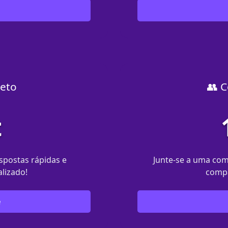
reto
👥 
t
espostas rápidas e
Junte-se a uma com
lizado!
compa
e