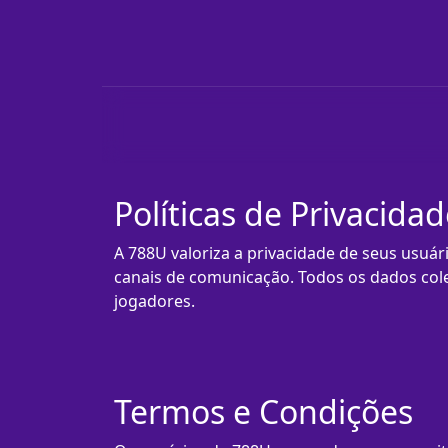
Políticas de Privacida
A 788U valoriza a privacidade de seus usuá
canais de comunicação. Todos os dados cole
jogadores.
Termos e Condições