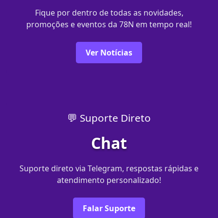
Fique por dentro de todas as novidades,
promoções e eventos da 78N em tempo real!
Ver Notícias
💬 Suporte Direto
Chat
Suporte direto via Telegram, respostas rápidas e
atendimento personalizado!
Falar Suporte