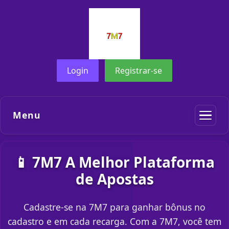
Login
Registrar-se
Menu
📱 7M7 A Melhor Plataforma
de Apostas
Cadastre-se na 7M7 para ganhar bônus no
cadastro e em cada recarga. Com a 7M7, você tem