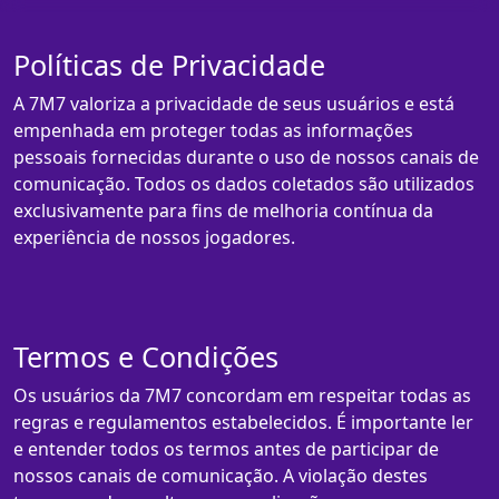
Políticas de Privacidade
A 7M7 valoriza a privacidade de seus usuários e está
empenhada em proteger todas as informações
pessoais fornecidas durante o uso de nossos canais de
comunicação. Todos os dados coletados são utilizados
exclusivamente para fins de melhoria contínua da
experiência de nossos jogadores.
Termos e Condições
Os usuários da 7M7 concordam em respeitar todas as
regras e regulamentos estabelecidos. É importante ler
e entender todos os termos antes de participar de
nossos canais de comunicação. A violação destes