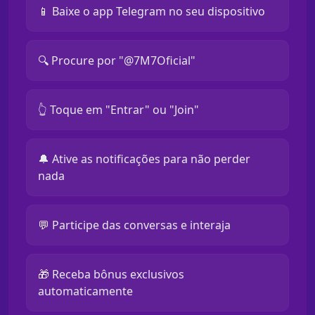
📱 Baixe o app Telegram no seu dispositivo
🔍 Procure por "@7M7Oficial"
👆 Toque em "Entrar" ou "Join"
🔔 Ative as notificações para não perder
nada
💬 Participe das conversas e interaja
🎁 Receba bônus exclusivos
automaticamente